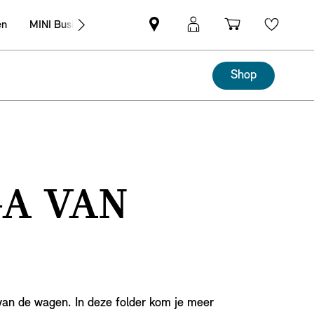
en
MINI Business
MINI
MyMini-
Winkelwag
Wishli
partner
login
zoeken
Shop
GA VAN
 van de wagen. In deze folder kom je meer