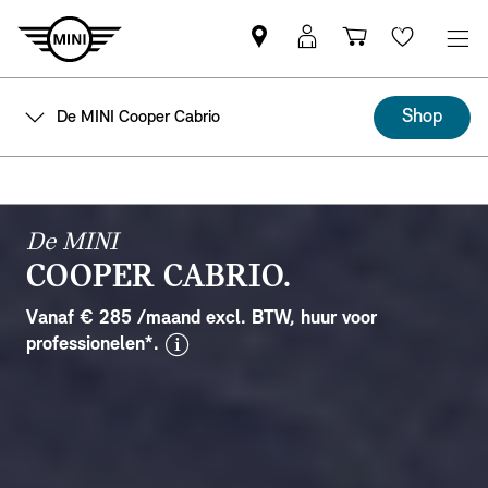
MINI
MyMini-
Winkelwage
Wishlis
partner
login
zoeken
Shop
De MINI Cooper Cabrio
De MINI
COOPER CABRIO.
Vanaf € 285 /maand excl. BTW, huur voor
disclaimer
professionelen*.