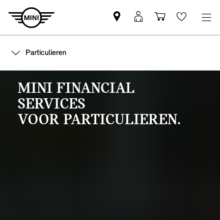
MINI
MyMini-
Winkelwage
Wishlis
partner
login
zoeken
Particulieren
MINI FINANCIAL
SERVICES
VOOR PARTICULIEREN.