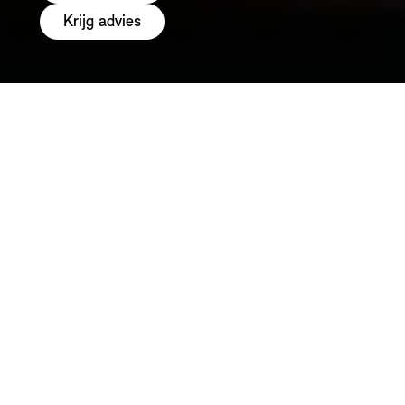
Krijg advies
LET OP, GELD LENEN KOST OOK GELD.
Met MINI Financial Services ervaar je zorgeloos
rijplezier met jouw MINI. Wij nemen alle
administratieve taken uit handen en bieden dit aan
via één centraal contactpunt: jouw MINI Retail
Partner. Zo kun je zonder zorgen achter het stuur
kruipen en ten volle van jouw favoriete MINI
genieten.