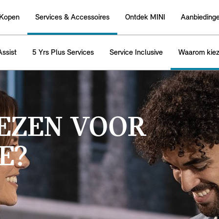
 Kopen
Services & Accessoires
Ontdek MINI
Aanbieding
ssist
5 Yrs Plus Services
Service Inclusive
Waarom kiez
EZEN VOOR
E?