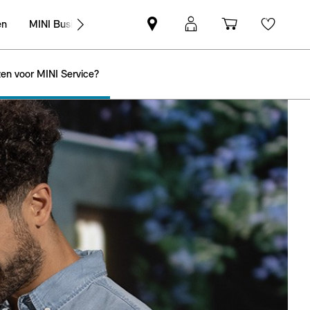
en
MINI Business
MINI
MyMini-
Winkelwag
Wishli
partner
login
zoeken
en voor MINI Service?