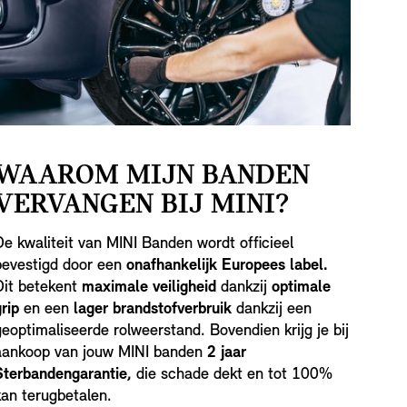
WAAROM MIJN BANDEN
VERVANGEN BIJ MINI?
De kwaliteit van MINI Banden wordt officieel
bevestigd door een
onafhankelijk Europees label.
Dit betekent
maximale veiligheid
dankzij
optimale
rip
en een
lager brandstofverbruik
dankzij een
geoptimaliseerde rolweerstand. Bovendien krijg je bij
aankoop van jouw MINI banden
2 jaar
Sterbandengarantie,
die schade dekt en tot 100%
kan terugbetalen.