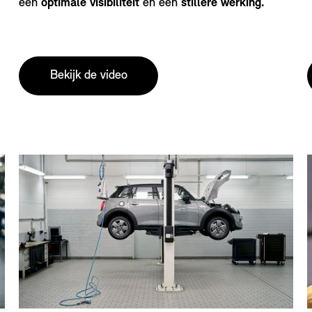
een
optimale visibiliteit
en een
stillere werking.
Bekijk de video