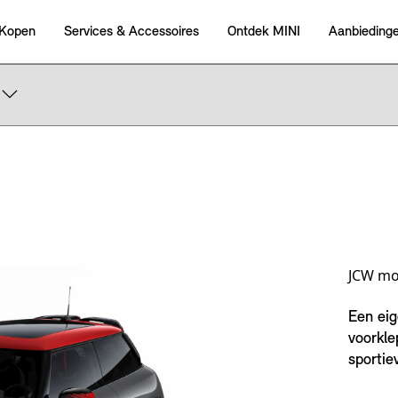
JCW mot
Een eig
voorkle
sportiev