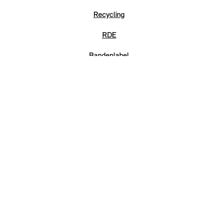
Recycling
RDE
Bandenlabel
EU-Batterijverordening
Connected Services
CO2 & verbruik
FAQ
Digital Services Act
GPSR
Sitemap