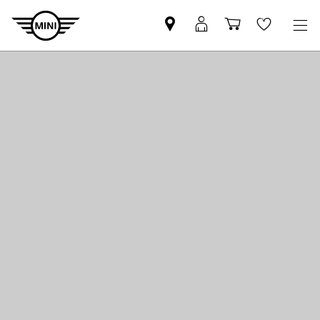
MINI
MyMini-
Winkelwage
Wishlis
partner
login
zoeken