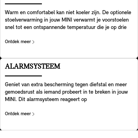
Warm en comfortabel kan niet koeler zijn. De optionele
stoelverwarming in jouw MINI verwarmt je voorstoelen
snel tot een ontspannende temperatuur die je op drie
niveaus kunt aanpassen. Zo kun je jezelf opwarmen en
ontspannen als het buiten koud is. Het verwarmt je
Ontdek meer
zitoppervlak en het gehele contactoppervlak van de
rugleuning en zorgt voor all-round comfort. Bovendien
kun je de warmte verdelen zoals je dat wilt, eenvoudig
ALARMSYSTEEM
via de systeeminstellingen.
Geniet van extra bescherming tegen diefstal en meer
gemoedsrust als iemand probeert in te breken in jouw
MINI. Dit alarmsysteem reageert op
positieveranderingen en trillingen door een
waarschuwingsgeluid te laten horen en de knipperende
Ontdek meer
gevarenlichten te activeren. Een rood lampje in de
binnenspiegel geeft aan dat het systeem geactiveerd is.