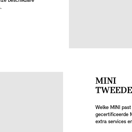
nze beschikbare
.
MINI
TWEEDE
Welke MINI past 
gecertificeerde M
extra services e