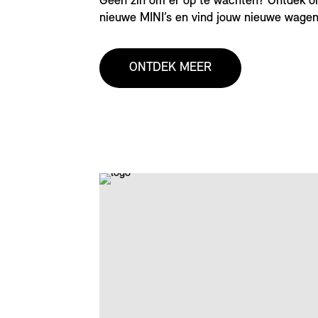
Geen zin om er op te wachten? Ontdek o
nieuwe MINI’s en vind jouw nieuwe wagen
ONTDEK MEER