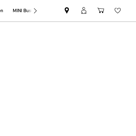
en
MINI Business
MINI
MyMini-
Winkelwag
Wishli
partner
login
zoeken