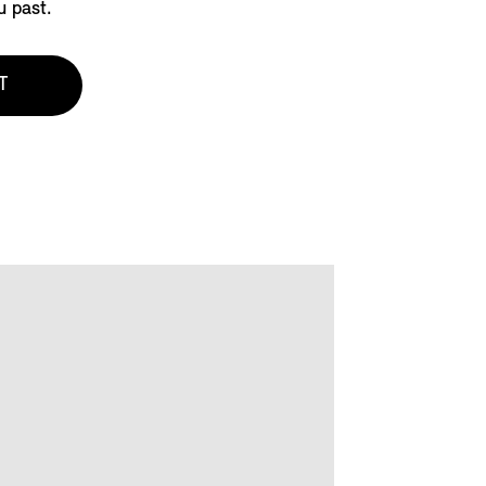
u past.
T