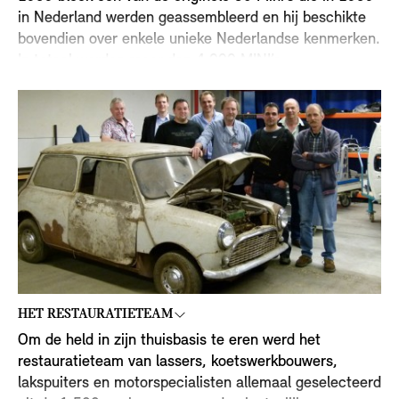
in Nederland werden geassembleerd en hij beschikte
bovendien over enkele unieke Nederlandse kenmerken.
In totaal werden meer dan 4.000 MINI’s
geassembleerd in de autofabriek van Molenaar in
Amersfoort. Hoewel vele onderdelen rechtstreeks uit
Groot-Brittannië waren geïmporteerd, was de
interieurbekleding van deze Classic Mini lokaal
vervaardigd en – leuk weetje – met paardenhaar
gevuld! Aangezien de eerste eigenaar zich nooit te ver
van zijn eigen biotoop waagde en de tweede hem eind
jaren 80 veilig in zijn schuur liet staan, is dit stukje
MINI geschiedenis gelukkig intact gebleven.
HET RESTAURATIETEAM
Om de held in zijn thuisbasis te eren werd het
restauratieteam van lassers, koetswerkbouwers,
lakspuiters en motorspecialisten allemaal geselecteerd