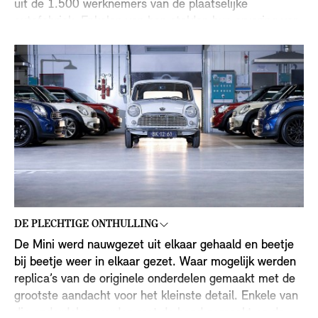
uit de 1.500 werknemers van de plaatselijke
autofabriek. Enkelen van hen stelden hun ervaring van
meer dan 30 jaar ten dienste van het project, zodat
enkel de meest vaardige handen aan de restauratie
van deze Mini veteraan werkten.
DE PLECHTIGE ONTHULLING
De Mini werd nauwgezet uit elkaar gehaald en beetje
bij beetje weer in elkaar gezet. Waar mogelijk werden
replica’s van de originele onderdelen gemaakt met de
grootste aandacht voor het kleinste detail. Enkele van
die onderdelen werden met de hand gemaakt en de