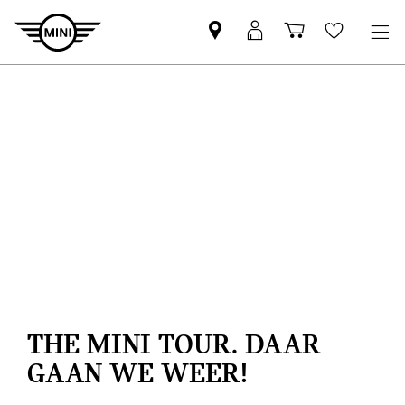
MINI
MyMini-
Winkelwage
Wishlis
partner
login
zoeken
THE MINI TOUR. DAAR
GAAN WE WEER!