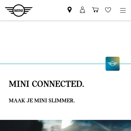
MINI
MyMini-
Winkelwage
Wishlis
partner
login
zoeken
MINI CONNECTED.
MAAK JE MINI SLIMMER.