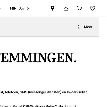
en
MINI Business
MINI
MyMini-
Winkelwag
Wishli
partner
login
zoeken
Meer
TEMMINGEN.
t, telefoon, SMS (messenger diensten) en In-car (indien
ornem, België (“BMW Group Belux”), de door mij