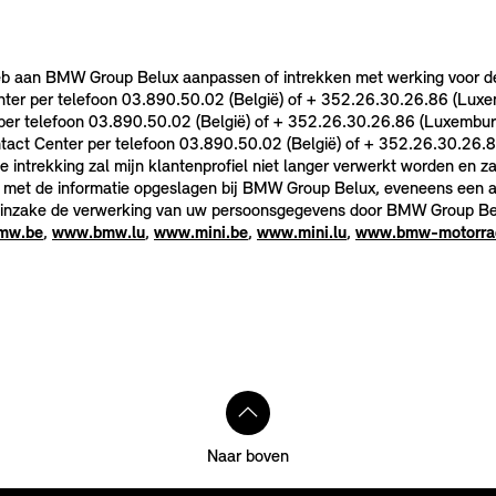
heb aan BMW Group Belux aanpassen of intrekken met werking voor 
er per telefoon 03.890.50.02 (België) of + 352.26.30.26.86 (Luxem
r telefoon 03.890.50.02 (België) of + 352.26.30.26.86 (Luxemburg)
act Center per telefoon 03.890.50.02 (België) of + 352.26.30.26.
 intrekking zal mijn klantenprofiel niet langer verwerkt worden en z
et de informatie opgeslagen bij BMW Group Belux, eveneens een aanv
 inzake de verwerking van uw persoonsgegevens door BMW Group Belu
mw.be
,
www.bmw.lu
,
www.mini.be
,
www.mini.lu
,
www.bmw-motorra
Naar boven