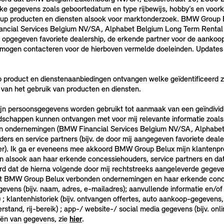
ijke gegevens zoals geboortedatum en type rijbewijs, hobby’s en voo
oup producten en diensten alsook voor marktonderzoek. BMW Group
cial Services Belgium NV/SA, Alphabet Belgium Long Term Rental
jn opgegeven favoriete dealership, de erkende partner voor de aankoo
mij mogen contacteren voor de hierboven vermelde doeleinden. Upda
product en dienstenaanbiedingen ontvangen welke geïdentificeerd z
 van het gebruik van producten en diensten.
ijn persoonsgegevens worden gebruikt tot aanmaak van een geïndividu
boodschappen kunnen ontvangen met voor mij relevante informatie zoa
n ondernemingen (BMW Financial Services Belgium NV/SA, Alphabet
s en service partners (bijv. de door mij aangegeven favoriete deal
ner). Ik ga er eveneens mee akkoord BMW Group Belux mijn klantenpr
alsook aan haar erkende concessiehouders, service partners en da
ord dat de hierna volgende door mij rechtstreeks aangeleverde gegev
t BMW Group Belux verbonden ondernemingen en haar erkende conces
vens (bijv. naam, adres, e-mailadres); aanvullende informatie en/of v
) ; klantenhistoriek (bijv. ontvangen offertes, auto aankoop-gegevens,
tand, rij-bereik) ; app-/ website-/ social media gegevens (bijv. o
ieën van gegevens, zie
hier
.