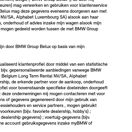
rkeuren) mag verwerken en gebruiken voor klantenservice
 Belux mag deze gegevens eveneens doorgeven aan met
 NV/SA, Alphabet Luxembourg SA) alsook aan haar
p, onderhoud of advies inzake mijn wagen alsook mijn
tes mogen gedeeld worden tussen de met BMW Group
ijn door BMW Group Belux op basis van mijn
aliseerd klantenprofiel door middel van een statistische
ls bijv. gepersonaliseerde aanbiedingen vanwege BMW
 Belgium Long Term Rental NV/SA, Alphabet
ership, de erkende partner voor de aankoop, onderhoud
ofiel voor bovenstaande specifieke doeleinden doorgeeft
t deze ondernemingen mij mogen contacteren met voor
ens of gegevens gegenereerd door mijn gebruik van
siehouders en service partners , mogen gebruikt
oorkeuren (bijv. favoriete dealership, hobby’s) ;
 dealership gegevens) ; voertuig-gegevens (bijv.
nline account gebruiksgegevens inzake myBMW of