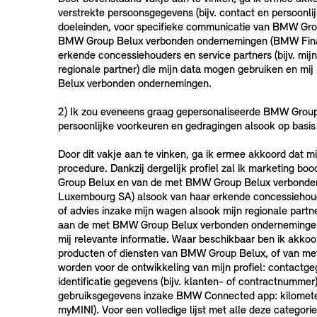
verstrekte persoonsgegevens (bijv. contact en persoonl
doeleinden, voor specifieke communicatie van BMW Gr
BMW Group Belux verbonden ondernemingen (BMW Finan
erkende concessiehouders en service partners (bijv. mi
regionale partner) die mijn data mogen gebruiken en 
Belux verbonden ondernemingen.
2) Ik zou eveneens graag gepersonaliseerde BMW Group 
persoonlijke voorkeuren en gedragingen alsook op basis
Door dit vakje aan te vinken, ga ik ermee akkoord dat m
procedure. Dankzij dergelijk profiel zal ik marketing 
Group Belux en van de met BMW Group Belux verbonde
Luxembourg SA) alsook van haar erkende concessiehouder
of advies inzake mijn wagen alsook mijn regionale part
aan de met BMW Group Belux verbonden ondernemingen 
mij relevante informatie. Waar beschikbaar ben ik akko
producten of diensten van BMW Group Belux, of van me
worden voor de ontwikkeling van mijn profiel: contactgege
identificatie gegevens (bijv. klanten- of contractnummer
gebruiksgegevens inzake BMW Connected app: kilometers
myMINI). Voor een volledige lijst met alle deze categor