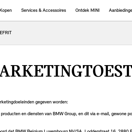
 Kopen
Services & Accessoires
Ontdek MINI
Aanbieding
EFRIT
MARKETINGTOES
rketingdoeleinden gegeven worden:
producten en diensten van BMW Group, en dit via e-mail, gewone pos
koord dat BMW Belgium Luxembourg NV/SA, Lodderstraat 16, 2880 B