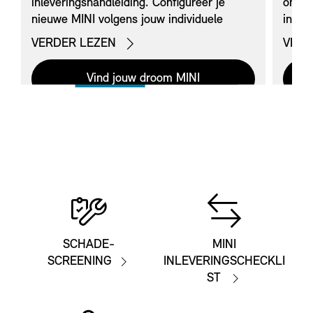
inleveringshandleiding. Configureer je
ontva
nieuwe MINI volgens jouw individuele
infor
wensen. Jouw MINI retail partner helpt je
zonde
VERDER LEZEN
VERD
graag verder voor de financiering van jouw
nieuwe voertuig.
Vind jouw droom MINI
SCHADE-
MINI
SCREENING
INLEVERINGSCHECKLI
ST