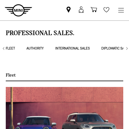
MINI
MyMini-
Winkelwage
Wishlis
partner
login
zoeken
PROFESSIONAL SALES.
FLEET
AUTHORITY
INTERNATIONAL SALES
DIPLOMATIC SALE
Fleet