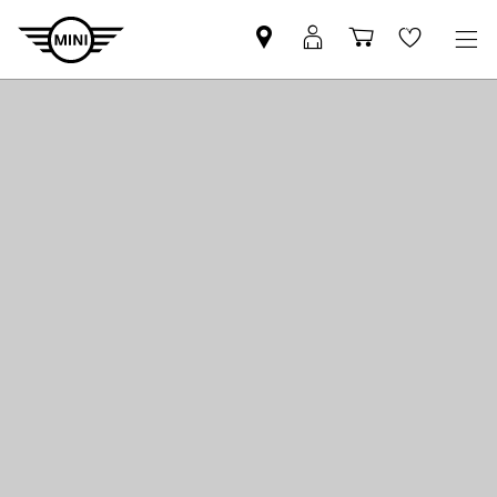
MINI
MyMini-
Winkelwage
Wishlis
partner
login
zoeken