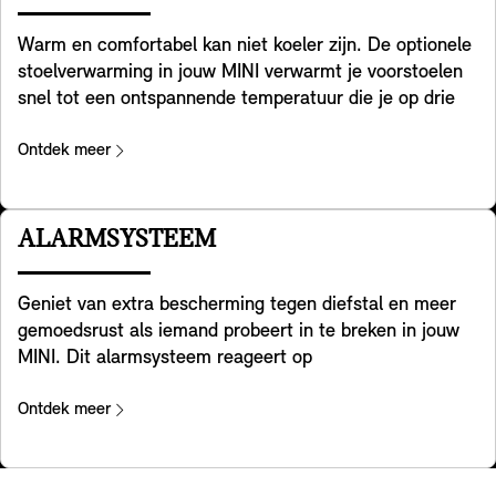
Warm en comfortabel kan niet koeler zijn. De optionele
stoelverwarming in jouw MINI verwarmt je voorstoelen
snel tot een ontspannende temperatuur die je op drie
niveaus kunt aanpassen. Zo kun je jezelf opwarmen en
ontspannen als het buiten koud is. Het verwarmt je
Ontdek meer
zitoppervlak en het gehele contactoppervlak van de
rugleuning en zorgt voor all-round comfort. Bovendien
kun je de warmte verdelen zoals je dat wilt, eenvoudig
ALARMSYSTEEM
via de systeeminstellingen.
Geniet van extra bescherming tegen diefstal en meer
gemoedsrust als iemand probeert in te breken in jouw
MINI. Dit alarmsysteem reageert op
positieveranderingen en trillingen door een
waarschuwingsgeluid te laten horen en de knipperende
Ontdek meer
gevarenlichten te activeren. Een rood lampje in de
binnenspiegel geeft aan dat het systeem geactiveerd is.