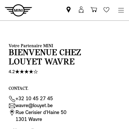
Trouver
Connexion
Panier
Wishlis
un
MyMINI
partenaire
MINI
Votre Partenaire MINI
BIENVENUE CHEZ
LOUYET WAVRE
4.2
CONTACT.
+32 10 45 27 45
wavre@louyet.be
Rue Cerisier d'Haine 50
1301 Wavre