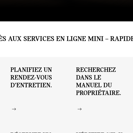
Comment utiliser la MINI Digital Key ?
À quoi sert l'application MINI App ?
Comment utiliser les fonctions à distance ?
S AUX SERVICES EN LIGNE MINI – RAPIDE
PLANIFIEZ UN
RECHERCHEZ
RENDEZ-VOUS
DANS LE
D’ENTRETIEN.
MANUEL DU
PROPRIÉTAIRE.