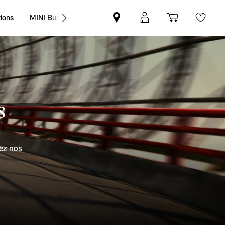
S
sez nos