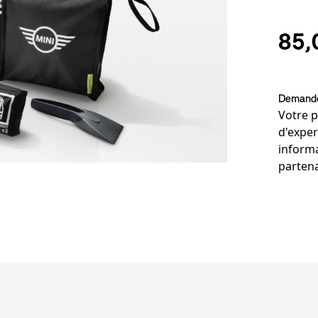
85,
Demander
Votre p
d'exper
informa
parten
Notes 