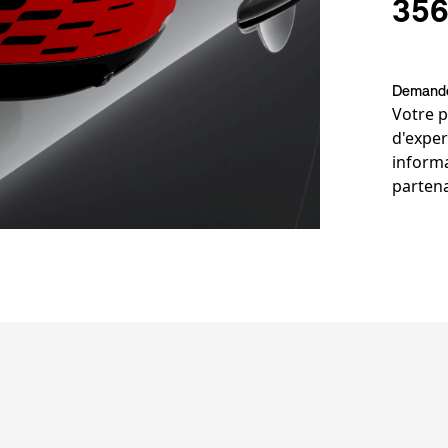
356
Demander
Votre p
d'exper
informa
parten
Notes 