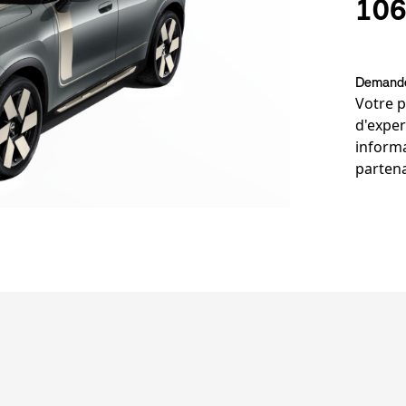
106
Demander
Votre p
d'exper
informa
parten
Notes 