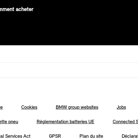
mment acheter
ue
Cookies
BMW group websites
Jobs
ette pneu
Réglementation batteries UE
Connected S
tal Services Act
GPSR
Plan du site
Déclarat