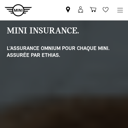
Trouver
Connexion
Panier
Wishlis
un
MyMINI
partenaire
MINI INSURANCE.
MINI
L’ASSURANCE OMNIUM POUR CHAQUE MINI.
ASSURÉE PAR ETHIAS.