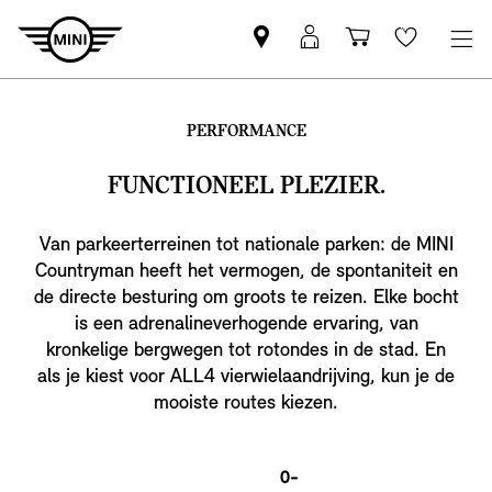
MINI
MyMini-
Winkelwage
Wishlis
partner
login
zoeken
PERFORMANCE
FUNCTIONEEL PLEZIER.
Van parkeerterreinen tot nationale parken: de MINI
Countryman heeft het vermogen, de spontaniteit en
de directe besturing om groots te reizen. Elke bocht
is een adrenalineverhogende ervaring, van
kronkelige bergwegen tot rotondes in de stad. En
als je kiest voor ALL4 vierwielaandrijving, kun je de
mooiste routes kiezen.
0-