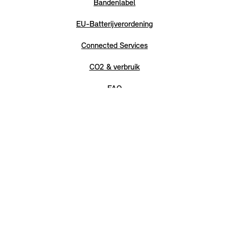
Bandenlabel
EU-Batterijverordening
Connected Services
CO2 & verbruik
FAQ
Digital Services Act
GPSR
Sitemap
Toegankelijkheidsverklaring