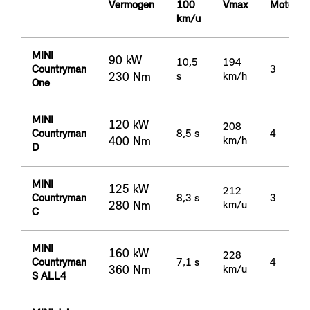
Vermogen
100
Vmax
Motorcil
km/u
MINI
90 kW
10,5
194
Countryman
3
230 Nm
s
km/h
One
MINI
120 kW
208
Countryman
8,5 s
4
400 Nm
km/h
D
MINI
125 kW
212
Countryman
8,3 s
3
280 Nm
km/u
C
MINI
160 kW
228
Countryman
7,1 s
4
360 Nm
km/u
S ALL4