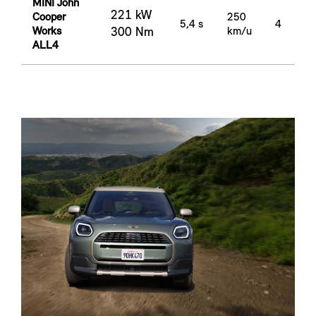
MINI John
221 kW
Cooper
250
5,4 s
4
Works
300 Nm
km/u
ALL4