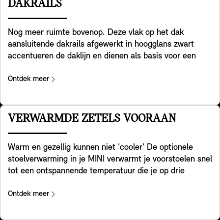
bijvoorbeeld door naderend verkeer te waarschuwen
DAKRAILS
door de alarmlichten van je MINI te laten knipperen. Tot
slot waarschuwt het systeem je ook bij het openen van
Nog meer ruimte bovenop. Deze vlak op het dak
de deur bij het uitstappen, als er een risico bestaat op
aansluitende dakrails afgewerkt in hoogglans zwart
een botsing met verkeer dat van achteren passeert.
accentueren de daklijn en dienen als basis voor een
Houd er rekening mee dat de systemen in deze
multifunctioneel dakdraagsysteem voor fietsen,
apparatuur alleen ondersteuning bieden binnen
bagageboxen, ski's of extra bagage.
Ontdek meer
specifiek gedefinieerde grenzen. Als bestuurder draag
je de eindverantwoordelijkheid om je rijgedrag aan te
passen aan de verkeersomstandigheden.
VERWARMDE ZETELS VOORAAN
Beschikbaarheid van functies onder voorbehoud van
nationale regelgeving.
Warm en gezellig kunnen niet 'cooler' De optionele
stoelverwarming in je MINI verwarmt je voorstoelen snel
tot een ontspannende temperatuur die je op drie
niveaus kunt aanpassen, zodat je snel opwarmt en
ontspant als het buiten koud is. Het verwarmt het
Ontdek meer
zitvlak en het gehele contactoppervlak van de
rugleuning en zorgt voor comfort rondom. Bovendien