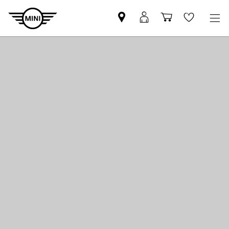
MINI
MyMini-
Winkelwage
Wishlis
partner
login
zoeken