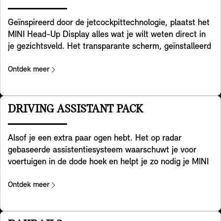
Geïnspireerd door de jetcockpittechnologie, plaatst het
MINI Head-Up Display alles wat je wilt weten direct in
je gezichtsveld. Het transparante scherm, geïnstalleerd
op je dashboard, geeft belangrijke gegevens weer, zoals
rijsnelheid, kaarten, rijhulpfuncties en
Ontdek meer
entertainmentdetails. Zo helder als maar kan, biedt het
een uitstekende beeldkwaliteit, zelfs in helder verlichte
omgevingen. JE kunt de hoogte en helderheid
DRIVING ASSISTANT PACK
eenvoudig aanpassen en de weergegeven informatie
afstemmen op je behoeften. Het past zich ook aan de
Alsof je een extra paar ogen hebt. Het op radar
MINI Experience Mode die je hebt gekozen, zodat je
gebaseerde assistentiesysteem waarschuwt je voor
kunt genieten van een consistente en holistische
voertuigen in de dode hoek en helpt je zo nodig je MINI
ervaring – en volledig in beeld blijft.
terug te sturen in je rijstrook. Bovendien helpt het bij
het detecteren van overstekend verkeer achter je
Ontdek meer
wanneer je met je MINI achteruitrijdt. Het helpt ook bij
het voorkomen van ongelukken achterop je MINI,