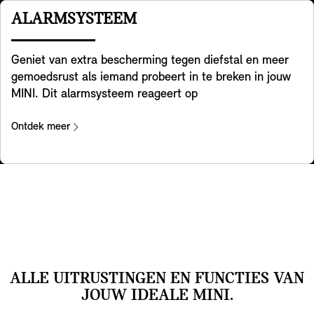
kan je heel eenvodig met behulp van Comfort Display
ALARMSYSTEEM
de warmte verdelen zoals jij dat wilt,
Geniet van extra bescherming tegen diefstal en meer
gemoedsrust als iemand probeert in te breken in jouw
MINI. Dit alarmsysteem reageert op
positieveranderingen en trillingen door een
waarschuwingsgeluid te laten horen en de knipperende
Ontdek meer
gevarenlichten te activeren. Een rood lampje in de
binnenspiegel geeft aan dat het systeem geactiveerd is.
ALLE UITRUSTINGEN EN FUNCTIES VAN
JOUW IDEALE MINI.