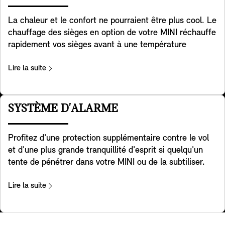
trajets.
La chaleur et le confort ne pourraient être plus cool. Le
chauffage des sièges en option de votre MINI réchauffe
rapidement vos sièges avant à une température
relaxante que vous pouvez régler sur trois niveaux pour
vous réchauffer et vous détendre lorsqu'il fait froid
Lire la suite
dehors. Il chauffe le coussin de votre siège et toute la
surface de contact du dossier pour un confort total. De
plus, la chaleur peut être distribuée comme vous le
SYSTÈME D'ALARME
souhaitez en utilisant simplement l'écran de contrôle.
Profitez d'une protection supplémentaire contre le vol
et d'une plus grande tranquillité d'esprit si quelqu'un
tente de pénétrer dans votre MINI ou de la subtiliser.
Ce système d'alarme réagit aux changements de
position et aux vibrations en déclenchant un signal
Lire la suite
sonore et en activant les feux de détresse clignotants.
Un voyant dans le rétroviseur intérieur indique que le
système a été activé.