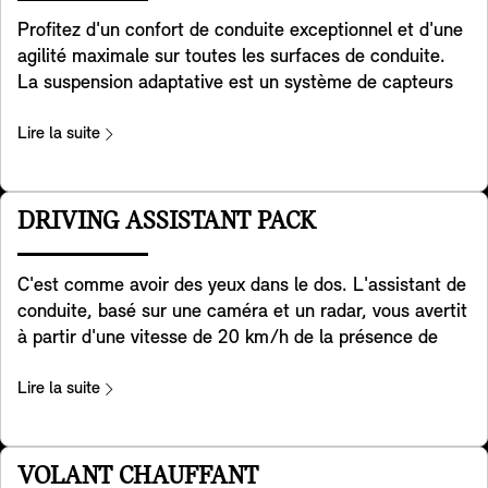
pratique à l'arrière. Ils sont inclus dans les versions
Profitez d'un confort de conduite exceptionnel et d'une
Favoured et JCW trim.
agilité maximale sur toutes les surfaces de conduite.
La suspension adaptative est un système de capteurs
qui surveille tous les facteurs qui influencent le
comportement de votre MINI. Grâce à l'amortissement
Lire la suite
sélectif à fréquence continue, les réglages de
l'amortisseur sont continuellement mis à jour en
fonction des changements de vitesse, de charge ou de
DRIVING ASSISTANT PACK
conditions routières de votre MINI. Cela permet
d'obtenir un équilibre optimal entre sportivité et confort
C'est comme avoir des yeux dans le dos. L'assistant de
de conduite et d'offrir une expérience de conduite plus
conduite, basé sur une caméra et un radar, vous avertit
sûre et plus dynamique.
à partir d'une vitesse de 20 km/h de la présence de
véhicules dans l'angle mort et, si nécessaire, aide
activement votre MINI à se remettre dans la voie. De
Lire la suite
plus, il aide à détecter les véhicules qui traversent
derrière vous lorsque vous faites marche arrière avec
votre MINI. Il aide également à prévenir les accidents à
VOLANT CHAUFFANT