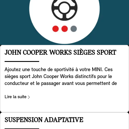
JOHN COOPER WORKS SIÈGES SPORT
Ajoutez une touche de sportivité à votre MINI. Ces
sièges sport John Cooper Works distinctifs pour le
conducteur et le passager avant vous permettent de
contrôler pleinement la puissance sous vos pieds.
Développés à partir de la géométrie spéciale des sièges
Lire la suite
sport, ils sont dotés d'appuis-tête intégrés et offrent un
soutien supplémentaire aux épaules lorsque vous
prenez les virages avec la maniabilité légendaire de la
SUSPENSION ADAPTATIVE
MINI. Il y a également une pochette de rangement