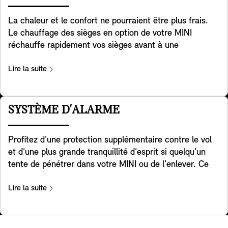
courts trajets.
La chaleur et le confort ne pourraient être plus frais.
Le chauffage des sièges en option de votre MINI
réchauffe rapidement vos sièges avant à une
température relaxante que vous pouvez régler sur trois
niveaux pour vous réchauffer et vous détendre lorsqu'il
Lire la suite
fait froid dehors. Il chauffe le coussin de votre siège et
toute la surface de contact du dossier pour un confort
total. De plus, la chaleur peut être distribuée comme
SYSTÈME D'ALARME
vous le souhaitez en utilisant simplement l'écran de
contrôle.
Profitez d'une protection supplémentaire contre le vol
et d'une plus grande tranquillité d'esprit si quelqu'un
tente de pénétrer dans votre MINI ou de l'enlever. Ce
système d'alarme réagit aux changements de position
et aux vibrations en déclenchant un signal sonore et en
Lire la suite
activant les feux de détresse clignotants. Un voyant
dans le rétroviseur intérieur indique que le système a
été activé.