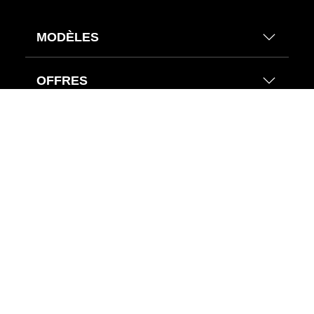
MODÈLES
OFFRES
CONDUCTEURS MINI
ACTUALITÉS & MINI
Éditions MINI
HELP CENTER
CLIENTS MINI ENTREPRISES