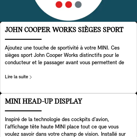
JOHN COOPER WORKS SIÈGES SPORT
Ajoutez une touche de sportivité à votre MINI. Ces
sièges sport John Cooper Works distinctifs pour le
conducteur et le passager avant vous permettent de
contrôler pleinement la puissance sous vos pieds.
Développés à partir de la géométrie spéciale des sièges
Lire la suite
sport, ils sont dotés d'appuie-tête intégrés et offrent un
soutien supplémentaire aux épaules lorsque vous
prenez les virages avec la maniabilité légendaire de la
MINI HEAD-UP DISPLAY
MINI. Ils sont inclus dans les versions Favoured et JCW.
Inspiré de la technologie des cockpits d'avion,
l'affichage tête haute MINI place tout ce que vous
voulez savoir dans votre champ de vision. Installé sur